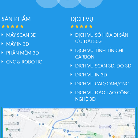
SẢN PHẨM
DỊCH VỤ
MÁY SCAN 3D
DỊCH VỤ SỐ HÓA DI SẢN
ƯU ĐÃI 50%
MÁY IN 3D
DỊCH VỤ TÍNH TÍN CHỈ
PHẦN MỀM 3D
CARBON
CNC & ROBOTIC
DỊCH VỤ SCAN 3D, ĐO 3D
DỊCH VỤ IN 3D
DỊCH VỤ CAD/CAM/CNC
DỊCH VỤ ĐÀO TẠO CÔNG
NGHỆ 3D