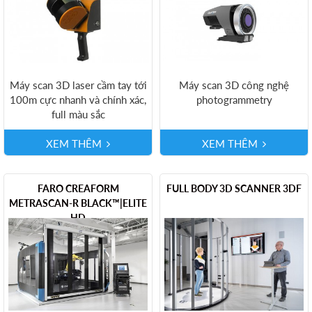
Máy scan 3D laser cầm tay tới
Máy scan 3D công nghệ
100m cực nhanh và chính xác,
photogrammetry
full màu sắc
XEM THÊM
XEM THÊM
FARO CREAFORM
FULL BODY 3D SCANNER 3DF
METRASCAN-R BLACK™|ELITE
HD