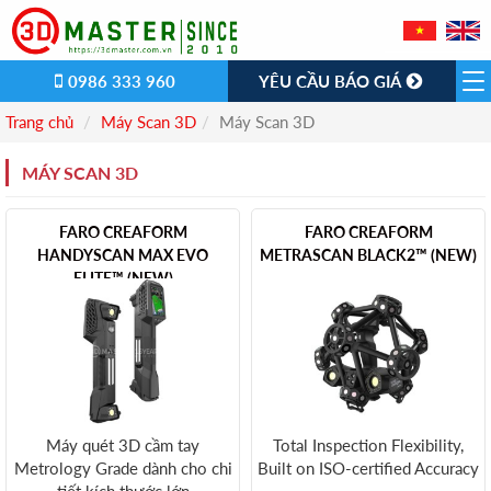
0986 333 960
YÊU CẦU BÁO GIÁ
Trang chủ
Máy Scan 3D
Máy Scan 3D
MÁY SCAN 3D
FARO CREAFORM
FARO CREAFORM
HANDYSCAN MAX EVO
METRASCAN BLACK2™ (NEW)
ELITE™ (NEW)
Máy quét 3D cầm tay
Total Inspection Flexibility,
Metrology Grade dành cho chi
Built on ISO-certified Accuracy