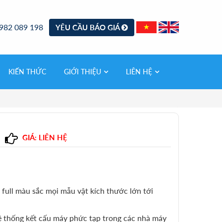
982 089 198
YÊU CẦU BÁO GIÁ
KIẾN THỨC
GIỚI THIỆU
LIÊN HỆ
GIÁ: LIÊN HỆ
 full màu sắc mọi mẫu vật kích thước lớn tới
ệ thống kết cấu máy phức tạp trong các nhà máy