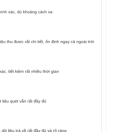
chính xác, dù khoảng cách xa
Sử dụng thiết bị ZEB Horizon với công nghệ scan 3D 
u thu được rất chi tiết, ổn định ngay cả ngoài trời
c, tiết kiệm rất nhiều thời gian
 liệu quét vẫn rất đầy đủ
ữ liệu trả về rất đầy đủ và rõ ràng