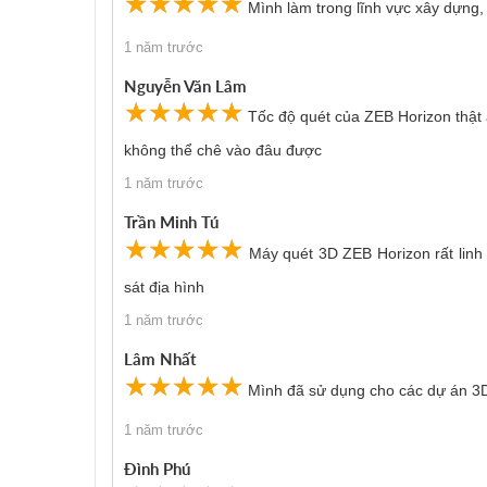
☆
★
☆
★
☆
★
☆
★
☆
★
Mình làm trong lĩnh vực xây dựng,
tăng năng suất và giảm chi phí cho doanh nghiệp.
1 năm trước
Nguyễn Văn Lâm
☆
★
☆
★
☆
★
☆
★
☆
★
Tốc độ quét của ZEB Horizon thật 
không thể chê vào đâu được
1 năm trước
Trần Minh Tú
☆
★
☆
★
☆
★
☆
★
☆
★
Máy quét 3D ZEB Horizon rất linh 
sát địa hình
1 năm trước
Lâm Nhất
☆
★
☆
★
☆
★
☆
★
☆
★
Mình đã sử dụng cho các dự án 3D 
1 năm trước
Đình Phú