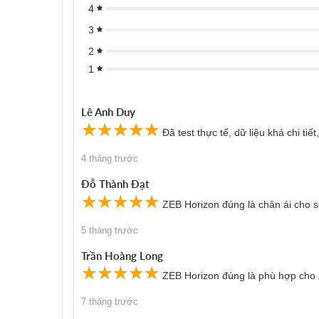
4
3
2
1
Lê Anh Duy
☆
★
☆
★
☆
★
☆
★
☆
★
Đã test thực tế, dữ liệu khá chi tiế
4 tháng trước
Đỗ Thành Đạt
☆
★
☆
★
☆
★
☆
★
☆
★
ZEB Horizon đúng là chân ái cho s
5 tháng trước
Trần Hoàng Long
☆
★
☆
★
☆
★
☆
★
☆
★
ZEB Horizon đúng là phù hợp cho s
7 tháng trước