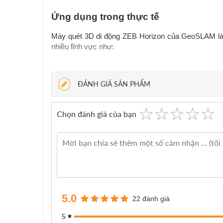
Ứng dụng trong thực tế
Máy quét 3D di động ZEB Horizon của GeoSLAM là thiế
nhiều lĩnh vực như: 
Số hóa dữ liệu
ĐÁNH GIÁ SẢN PHẨM
ZEB Horizon được sử dụng để tạo bản đồ 3D của các 
Dữ liệu số hóa 3D có thể được lưu trữ lâu dài, phục 
☆
★
☆
★
☆
★
☆
★
☆
★
Chọn đánh giá của bạn
5.0
22 đánh giá
5