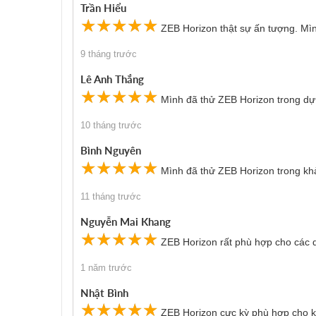
Trần Hiểu
☆
★
☆
★
☆
★
☆
★
☆
★
ZEB Horizon thật sự ấn tượng. Mình
9 tháng trước
Kiểm tra chất lượng công trình
Lê Anh Thắng
ZEB Horizon được sử dụng để tạo mô hình 3D của các
☆
★
☆
★
☆
★
☆
★
☆
★
hiện đại giúp giảm thời gian và chi phí so với các p
Mình đã thử ZEB Horizon trong dự á
10 tháng trước
Bình Nguyên
☆
★
☆
★
☆
★
☆
★
☆
★
Mình đã thử ZEB Horizon trong khảo
11 tháng trước
Nguyễn Mai Khang
☆
★
☆
★
☆
★
☆
★
☆
★
ZEB Horizon rất phù hợp cho các d
1 năm trước
Nhật Bình
☆
★
☆
★
☆
★
☆
★
☆
★
ZEB Horizon cực kỳ phù hợp cho kh