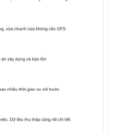
ường, vừa nhanh vừa không cần GPS
úp các kỹ sư, nhà địa chất đánh giá đúng các vấn đề 
dự án xây dựng và bảo tồn
bao nhiêu thời gian so với trước
ệc. Dữ liệu thu thập cũng rất chi tiết