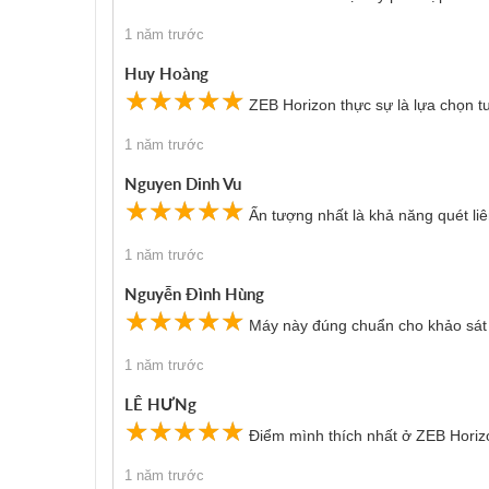
1 năm trước
Huy Hoàng
☆
★
☆
★
☆
★
☆
★
☆
★
ZEB Horizon thực sự là lựa chọn 
Địa chất và môi trường
1 năm trước
ZEB Horizon được sử dụng để thu thập dữ liệu địa ch
Nguyen Dinh Vu
về địa chất và ra quyết định chính xác, giảm thiểu rủi
☆
★
☆
★
☆
★
☆
★
☆
★
Ấn tượng nhất là khả năng quét liê
1 năm trước
Nguyễn Đình Hùng
☆
★
☆
★
☆
★
☆
★
☆
★
Máy này đúng chuẩn cho khảo sát th
1 năm trước
LÊ HƯNg
☆
★
☆
★
☆
★
☆
★
☆
★
Điểm mình thích nhất ở ZEB Horizon 
1 năm trước