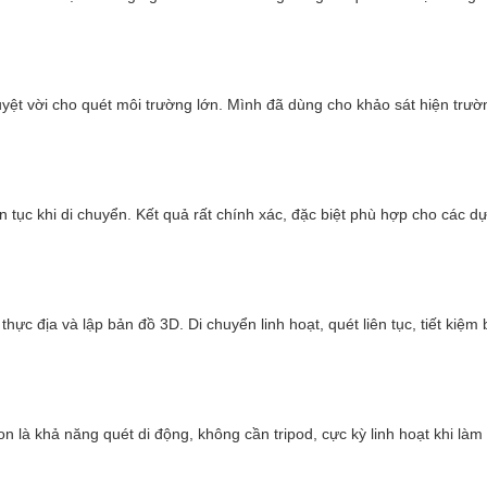
Ứng dụng máy scan 3D kiểm tra chất lượng công trình
tuyệt vời cho quét môi trường lớn. Mình đã dùng cho khảo sát hiện tr
ất và môi trường, giúp đánh giá tình trạng môi trường. Dữ liệu 3D gi
 ro khi thực hiện dự án.
n tục khi di chuyển. Kết quả rất chính xác, đặc biệt phù hợp cho các 
ực địa và lập bản đồ 3D. Di chuyển linh hoạt, quét liên tục, tiết kiệm 
là khả năng quét di động, không cần tripod, cực kỳ linh hoạt khi làm vi