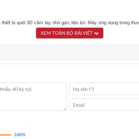
t bị quét 3D cầm tay nhỏ gọn, tiện lợi. Máy ứng dụng trong thực tế 
XEM TOÀN BỘ BÀI VIẾT
khu vực công nghiệp và tài sản công cộng, giúp quản lý tài sản hiệ
vụ cho nhiều hạng mục khác nhau, là giải pháp lý tưởng cho việc tiết 
100%