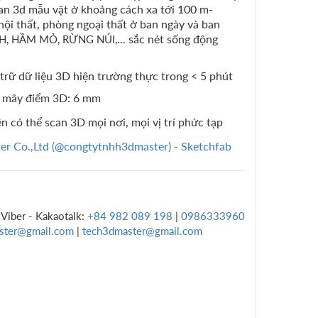
can 3d mẫu vật ở khoảng cách xa tới 100 m-
ội thất, phòng ngoại thất ở ban ngày và ban
sắc nét sống động
, HẦM MỎ, RỪNG NÚI,...
 trữ dữ liệu 3D hiện trường thực trong < 5 phút
m mây điểm 3D: 6 mm
n có thể scan 3D mọi nơi, mọi vị trí phức tạp
er Co.,Ltd (@congtytnhh3dmaster) - Sketchfab
 Viber - Kakaotalk:
+84 982 089 198
|
0986333960
ster@gmail.com
|
tech3dmaster@gmail.com