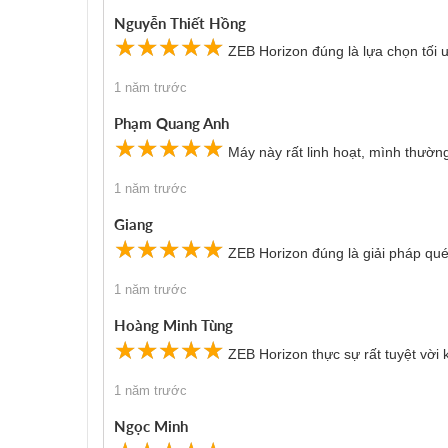
Nguyễn Thiết Hồng
☆
★
☆
★
☆
★
☆
★
☆
★
ZEB Horizon đúng là lựa chọn tối 
1 năm trước
Phạm Quang Anh
☆
★
☆
★
☆
★
☆
★
☆
★
Máy này rất linh hoạt, mình thường
1 năm trước
Giang
☆
★
☆
★
☆
★
☆
★
☆
★
ZEB Horizon đúng là giải pháp qué
Ưu điểm vượt trội của máy
1 năm trước
Máy quét 3D di động ZEB Horizon là thiết bị quét 3D
Hoàng Minh Tùng
☆
★
☆
★
☆
★
☆
★
☆
★
- Quét 3D tốc độ nhanh chóng, độ chính xác cao: ZEB
ZEB Horizon thực sự rất tuyệt vời 
- Dễ sử dụng: ZEB Horizon có giao diện thân thiện 
1 năm trước
- Di động và linh hoạt: ZEB Horizon được thiết kế để
Ngọc Minh
- Ứng dụng đa dạng: ZEB Horizon có thể được sử dụng 