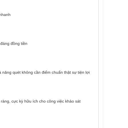
 nhanh
 đáng đồng tiền
g
ả năng quét không cần điểm chuẩn thật sự tiện lợi
a một mô hình 3D chính xác.
õ ràng, cực kỳ hữu ích cho công việc khảo sát
o.
ện khắc khó khăn về thời tiết, ánh sáng. 
 sản và môi trường, giáo dục và nghiên cứu, giúp 