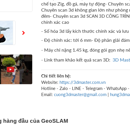
chế tạo Zig, đồ gá, máy tự động- Chuyên s
Chuyên scan 3d không gian lớn như phòng n
đêm- Chuyên scan 3d
SCAN 3D CÔNG TRÌNH
chính xác cao
- Số hóa 3d lấy kích thước chính xác và lưu
- Độ chính xác: tới 6 mm- Độ phân giải đá
- Máy chỉ nặng 1.45 kg, đóng gói gọn nhẹ nê
- Link tham khảo kết quả scan 3D:
3D Mast
Chi tiết liên hệ:
Website:
https://3dmaster.com.vn
Hotline - Zalo - LINE - Telegram - WhatsApp -
Email:
cuong3dmaster@gmail.com
|
hung3dma
ộng hàng đầu của GeoSLAM