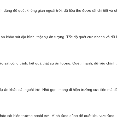
Ứng dụng máy scan 3D số hóa dữ liệu
 dùng để quét không gian ngoài trời, dữ liệu thu được rất chi tiết và 
 công trình xây dựng, giúp tăng hiệu quả sản xuất và giảm rủi ro. 
hương pháp đo đạc truyền thống
n khảo sát địa hình, thật sự ấn tượng. Tốc độ quét cực nhanh và dữ liệ
 sát công trình, kết quả thật sự ấn tượng. Quét nhanh, dữ liệu chính xá
ự án khảo sát ngoài trời. Nhỏ gọn, mang đi hiện trường cực tiện mà dữ
ảo sát hiện trường ngoài trời. Mình từng dùng để quét khu vực rừng – d