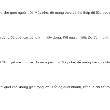
ưu cho quét ngoài trời. Máy nhẹ, dễ mang theo và thu thập dữ liệu cực
 dùng để quét các công trình xây dựng. Kết quả chi tiết, tốc độ nhanh,
Ứng dụng GeoSLAM scan 3D thu thập dữ liệu địa chất và môi trườn
t 3D tuyệt vời cho các dự án ngoài trời. Máy nhẹ, dễ mang theo, và kh
 chuyên nghiệp với có nhiều ưu điểm vượt trội:
 Horizon có thể quét một khu vực lớn trong thời gian ngắn và tạo r
khi quét các không gian rộng lớn. Tốc độ quét nhanh, kết quả chi tiết r
với người dùng, vận hành dễ dàng, không cần kỹ năng chuyên môn ca
 di chuyển dễ dàng trong nhiều môi trường khác nhau, ngay cả điều ki
trong nhiều lĩnh vực: xây dựng, khai thác mỏ, địa chất, quản lý tài