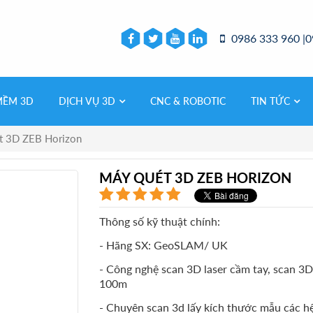
0986 333 960 |0
MỀM 3D
DỊCH VỤ 3D
CNC & ROBOTIC
TIN TỨC
t 3D ZEB Horizon
MÁY QUÉT 3D ZEB HORIZON
Thông số kỹ thuật chính:
- Hãng SX: GeoSLAM/ UK
- Công nghệ scan 3D laser cầm tay, scan 3D
100m
-
Chuyên scan 3d lấy kích thước mẫu các h