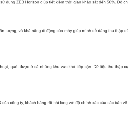
 sử dụng ZEB Horizon giúp tiết kiệm thời gian khảo sát đến 50%. Độ chí
ấn tượng, và khả năng di động của máy giúp mình dễ dàng thu thập dữ
hoạt, quét được ở cả những khu vực khó tiếp cận. Dữ liệu thu thập cự
của công ty, khách hàng rất hài lòng với độ chính xác của các bản vẽ
Ưu điểm vượt trội của má