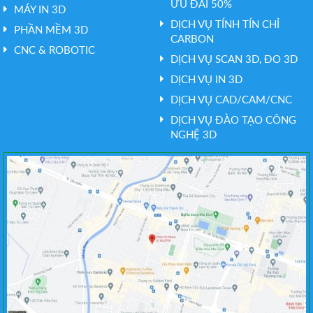
ƯU ĐÃI 50%
MÁY IN 3D
DỊCH VỤ TÍNH TÍN CHỈ
PHẦN MỀM 3D
CARBON
CNC & ROBOTIC
DỊCH VỤ SCAN 3D, ĐO 3D
DỊCH VỤ IN 3D
DỊCH VỤ CAD/CAM/CNC
DỊCH VỤ ĐÀO TẠO CÔNG
NGHỆ 3D