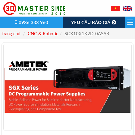
0986 333 960
YÊU CẦU BÁO GIÁ
Trang chủ
CNC & Robotic
SGX10X1K2D-0ASAR