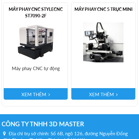
MÁY PHAY CNC STYLECNC
MÁY PHAY CNC 5 TRỤC MINI
ST7090-2F
Máy phay CNC tự động
XEM THÊM
XEM THÊM
CÔNG TY TNHH 3D MASTER
Địa chỉ trụ sở chính: Số 6B, ngõ 126, đường Nguyễn Đổng