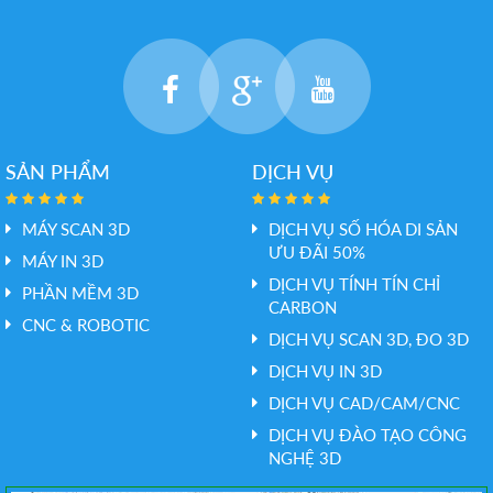
SẢN PHẨM
DỊCH VỤ
MÁY SCAN 3D
DỊCH VỤ SỐ HÓA DI SẢN
ƯU ĐÃI 50%
MÁY IN 3D
DỊCH VỤ TÍNH TÍN CHỈ
PHẦN MỀM 3D
CARBON
CNC & ROBOTIC
DỊCH VỤ SCAN 3D, ĐO 3D
DỊCH VỤ IN 3D
DỊCH VỤ CAD/CAM/CNC
DỊCH VỤ ĐÀO TẠO CÔNG
NGHỆ 3D