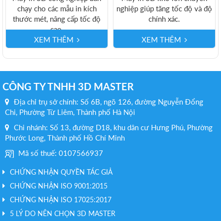
chạy cho các mẫu in kích
nghiệp giúp tăng tốc độ và độ
thước mét, nâng cấp tốc độ
chính xác.
cao.
XEM THÊM
XEM THÊM
CÔNG TY TNHH 3D MASTER
Địa chỉ trụ sở chính: Số 6B, ngõ 126, đường Nguyễn Đổng
Chi, Phường Từ Liêm, Thành phố Hà Nội
Chi nhánh: Số 13, đường D18, khu dân cư Hưng Phú, Phường
Phước Long, Thành phố Hồ Chí Minh
Mã số thuế: 0107566937
CHỨNG NHẬN QUYỀN TÁC GIẢ
CHỨNG NHẬN ISO 9001:2015
CHỨNG NHẬN ISO 17025:2017
5 LÝ DO NÊN CHỌN 3D MASTER