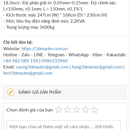
18.0m/s- Độ phân giải in: 0.05mm~0.25mm- Độ chính xác:
L≤150mm, ±0.1mm; L＞150mm, ±0.1%*L
- Kích thước máy 247cm (W) * 168cm (D) * 230cm (H)
- Mức tiêu thụ điện năng định mức 2,2KVA
- Trọng lượng máy 3600kg
Chi tiết liên hệ:
Website:
https://3dmaster.com.vn
Hotline - Zalo - LINE - Telegram - WhatsApp - Viber - Kakaotalk:
+84 982 089 198
|
0986333960
Email:
cuong3dmaster@gmail.com
|
hung3dmaster@gmail.com
|
tech3dmaster@gmail.com
ĐÁNH GIÁ SẢN PHẨM
☆
★
☆
★
☆
★
☆
★
☆
★
Chọn đánh giá của bạn