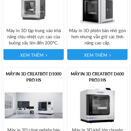
Máy in 3D tập trung vào khả
Máy in 3D phiên bản nhỏ gọn
năng chịu nhiệt cực cao của
hơn nhưng vẫn giữ các tính
buồng sấy lên đến 200°C.
năng cao cấp.
XEM THÊM
XEM THÊM
MÁY IN 3D CREATBOT D1000
MÁY IN 3D CREATBOT D600
PRO HS
PRO3 HS
Máy in 3D công nghiệp bán
Máy in 3D khổ lớn chuyên