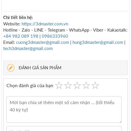
Chi tiết liên hệ:
Website:
https://3dmaster.com.vn
Hotline - Zalo - LINE - Telegram - WhatsApp - Viber - Kakaotalk:
+84 982 089 198
|
0986333960
Email:
cuong3dmaster@gmail.com
|
hung3dmaster@gmail.com
|
tech3dmaster@gmail.com
ĐÁNH GIÁ SẢN PHẨM
☆
★
☆
★
☆
★
☆
★
☆
★
Chọn đánh giá của bạn