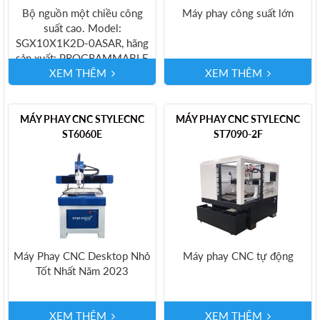
Bộ nguồn một chiều công
Máy phay công suất lớn
suất cao. Model:
SGX10X1K2D-0ASAR, hãng
sản xuất: PROGRAMMABLE
POWER, xuất xứ: USA.
XEM THÊM
XEM THÊM
MÁY PHAY CNC STYLECNC
MÁY PHAY CNC STYLECNC
ST6060E
ST7090-2F
Máy Phay CNC Desktop Nhỏ
Máy phay CNC tự động
Tốt Nhất Năm 2023
XEM THÊM
XEM THÊM