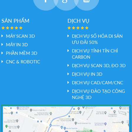
SẢN PHẨM
DỊCH VỤ
MÁY SCAN 3D
DỊCH VỤ SỐ HÓA DI SẢN
ƯU ĐÃI 50%
MÁY IN 3D
DỊCH VỤ TÍNH TÍN CHỈ
PHẦN MỀM 3D
CARBON
CNC & ROBOTIC
DỊCH VỤ SCAN 3D, ĐO 3D
DỊCH VỤ IN 3D
DỊCH VỤ CAD/CAM/CNC
DỊCH VỤ ĐÀO TẠO CÔNG
NGHỆ 3D