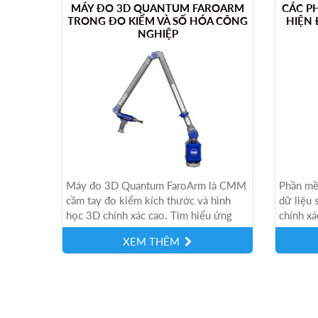
MÁY ĐO 3D QUANTUM FAROARM
CÁC P
TRONG ĐO KIỂM VÀ SỐ HÓA CÔNG
HIỆN 
NGHIỆP
Máy đo 3D Quantum FaroArm là CMM
Phần mề
cầm tay đo kiểm kích thước và hình
dữ liệu
học 3D chính xác cao. Tìm hiểu ứng
chính xá
dụng của FARO Arm trong kiểm tra chất
sản phẩm
XEM THÊM
lượng,...