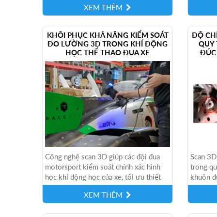
XEM THÊM
xác cao,.
KHÔI PHỤC KHẢ NĂNG KIỂM SOÁT
ĐỘ CHÍ
ĐO LƯỜNG 3D TRONG KHÍ ĐỘNG
QUY 
HỌC THỂ THAO ĐUA XE
ĐÚC
Công nghệ scan 3D giúp các đội đua
Scan 3D 
motorsport kiểm soát chính xác hình
trong qu
học khí động học của xe, tối ưu thiết
khuôn đú
kế, rút ngắn thời gian phát triển...
học, tối
XEM THÊM