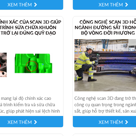
XEM THÊM
XEM THÊM
..
NH XÁC CỦA SCAN 3D GIÚP
CÔNG NGHỆ SCAN 3D H
TRÌNH SỬA CHỮA KHUÔN
NGÀNH ĐƯỜNG SẮT TRON
 TRỞ LẠI ĐÚNG QUỸ ĐẠO
BỘ VÒNG ĐỜI PHƯƠNG 
mang lại độ chính xác cao
Công nghệ scan 3D đang trở t
á trình kiểm tra và sửa chữa
công cụ quan trọng trong ngà
c, giúp phát hiện sai lệch hình
sắt, giúp hỗ trợ thiết kế, sản xu
 ưu quy trình bảo trì và giảm...
tra chất lượng và bảo trì...
XEM THÊM
XEM THÊM