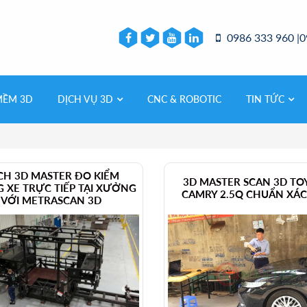
0986 333 960 |0
MỀM 3D
DỊCH VỤ 3D
CNC & ROBOTIC
TIN TỨC
CH 3D MASTER ĐO KIỂM
3D MASTER SCAN 3D TO
 XE TRỰC TIẾP TẠI XƯỞNG
CAMRY 2.5Q CHUẨN XÁC
VỚI METRASCAN 3D