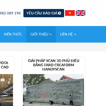
982 089 198
YÊU CẦU BÁO GIÁ
KIẾN THỨC
GIỚI THIỆU
LIÊN HỆ
GIẢI PHÁP SCAN 3D PHÙ ĐIÊU
YOTA
BẰNG FARO CREAFORM
 CAO
HANDYSCAN