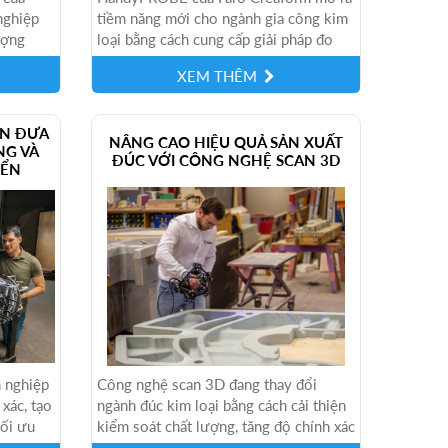
nghiệp
tiềm năng mới cho ngành gia công kim
ượng
loại bằng cách cung cấp giải pháp đo
t lớn...
lường 3D chính xác, linh hoạt và di
XEM THÊM
động....
AN ĐƯA
NÂNG CAO HIỆU QUẢ SẢN XUẤT
NG VÀ
ĐÚC VỚI CÔNG NGHỆ SCAN 3D
IỂN
 nghiệp
Công nghệ scan 3D đang thay đổi
 xác, tạo
ngành đúc kim loại bằng cách cải thiện
ối ưu
kiểm soát chất lượng, tăng độ chính xác
hà...
đo lường và rút ngắn thời gian...