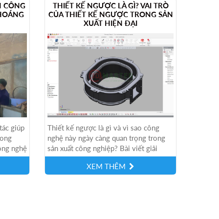
H CÔNG
THIẾT KẾ NGƯỢC LÀ GÌ? VAI TRÒ
KHOÁNG
CỦA THIẾT KẾ NGƯỢC TRONG SẢN
XUẤT HIỆN ĐẠI
tác giúp
Thiết kế ngược là gì và vì sao công
rong
nghệ này ngày càng quan trọng trong
ông nghệ
sản xuất công nghiệp? Bài viết giải
..
thích khái niệm thiết kế ngược,...
XEM THÊM