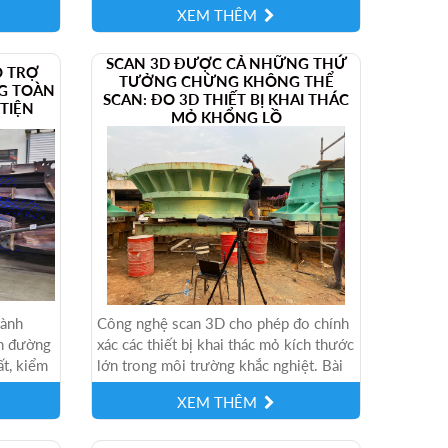
XEM THÊM
SCAN 3D ĐƯỢC CẢ NHỮNG THỨ
Ỗ TRỢ
TƯỞNG CHỪNG KHÔNG THỂ
G TOÀN
SCAN: ĐO 3D THIẾT BỊ KHAI THÁC
TIỆN
MỎ KHỔNG LỒ
hành
Công nghệ scan 3D cho phép đo chính
nh đường
xác các thiết bị khai thác mỏ kích thước
ất, kiểm
lớn trong môi trường khắc nghiệt. Bài
viết phân tích cách doanh nghiệp...
XEM THÊM