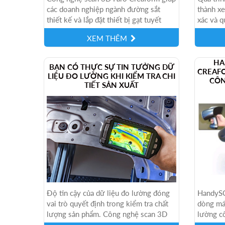
các doanh nghiệp ngành đường sắt
thành xe
thiết kế và lắp đặt thiết bị gạt tuyết
xác và q
chính xác hơn. Việc số hóa 3D các...
nghệ sca
XEM THÊM
HA
BẠN CÓ THỰC SỰ TIN TƯỞNG DỮ
CREAFO
LIỆU ĐO LƯỜNG KHI KIỂM TRA CHI
CÔN
TIẾT SẢN XUẤT
Độ tin cậy của dữ liệu đo lường đóng
HandySC
vai trò quyết định trong kiểm tra chất
dòng má
lượng sản phẩm. Công nghệ scan 3D
lường c
của Faro Creaform giúp đảm bảo...
phát tri