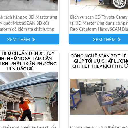
á cách hãng xe 3D Master ứng
Dịch vụ scan 3D Toyota Camr
y quét MetraSCAN 3D của
tại 3D Master ứng dụng công 
aform để kiểm tra chất lượng
Faro Creaform HandySCAN Bla
 trực tiếp tại xưởng sản xuất.
độ chính xác cao, dữ liệu chi ti
XEM THÊM
XEM THÊM
vụ đo kiểm,...
E TIÊU CHUẨN ĐẾN XE TÙY
CÔNG NGHỆ SCAN 3D THẾ 
NH: NHỮNG SAI LẦM CẦN
GIÚP TỐI ƯU CHẤT LƯỢN
 KHI PHÁT TRIỂN PHƯƠNG
CHI TIẾT THÉP KÍCH THƯ
TIỆN ĐẶC BIỆT
h biến một chiếc xe tiêu chuẩn
Công nghệ scan 3D thế hệ mới