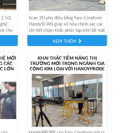
y 2.5Q
Scan 3D phù điêu bằng Faro Creaform
nghệ
HandySCAN giúp số hóa chính xác các
ck cho
chi tiết chạm khắc phức tạp trên bề mặt
ết, phục
phù điêu. Công nghệ scan 3D hiện
XEM THÊM
đại...
HỆ MỚI
KHAI THÁC TIỀM NĂNG THỊ
G CÁC
TRƯỜNG MỚI TRONG NGÀNH GIA
ỚC LỚN
CÔNG KIM LOẠI VỚI HANDYPROBE
 của
HandyPROBE của Faro Creaform mở ra