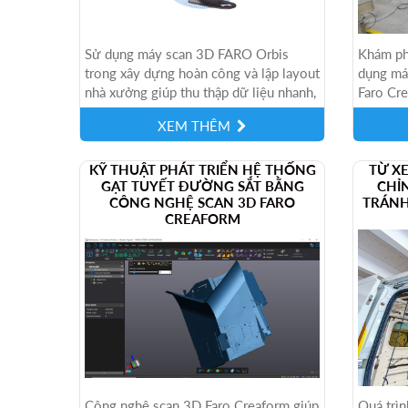
Sử dụng máy scan 3D FARO Orbis
Khám ph
trong xây dựng hoàn công và lập layout
dụng má
nhà xưởng giúp thu thập dữ liệu nhanh,
Faro Cre
chính xác cao, hỗ trợ thiết kế, quản...
khung xe
XEM THÊM
KỸ THUẬT PHÁT TRIỂN HỆ THỐNG
TỪ X
GẠT TUYẾT ĐƯỜNG SẮT BẰNG
CHỈ
CÔNG NGHỆ SCAN 3D FARO
TRÁNH
CREAFORM
Công nghệ scan 3D Faro Creaform giúp
Quá trìn