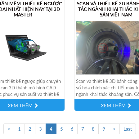
HẦN MỀM THIẾT KẾ NGƯỢC
SCAN VÀ THIẾT KẾ 3D BÁN
ĐẠI NHẤT HIỆN NAY TẠI 3D
TÁC NGÀNH KHAI THÁC 
MASTER
SẢN VIỆT NAM
m thiết kế ngược giúp chuyển
Scan và thiết kế 3D bánh công 
 scan 3D thành mô hình CAD
số hóa chính xác chi tiết máy t
c phục vụ sản xuất và thiết kế
ngành khai thác khoáng sản. C
. Tìm hiểu các phần...
scan 3D hỗ trợ phục hồi bản vẽ.
XEM THÊM
XEM THÊM
(current)
<
1
2
3
4
5
6
7
8
9
>
Last