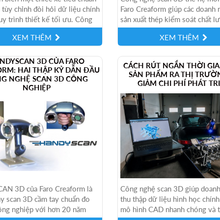
 tùy chỉnh đòi hỏi dữ liệu chính
Faro Creaform giúp các doanh 
uy trình thiết kế tối ưu. Công
sản xuất thép kiểm soát chất l
n 3D của Faro Creaform...
chính xác hơn đối với các chi tiế
XEM THÊM
XEM THÊM
NDYSCAN 3D CỦA FARO
CÁCH RÚT NGẮN THỜI GI
RM: HAI THẬP KỶ DẪN ĐẦU
SẢN PHẨM RA THỊ TRƯỜ
G NGHỆ SCAN 3D CÔNG
GIẢM CHI PHÍ PHÁT TR
NGHIỆP
AN 3D của Faro Creaform là
Công nghệ scan 3D giúp doanh
y scan 3D cầm tay chuẩn đo
thu thập dữ liệu hình học chính
ông nghiệp với hơn 20 năm
mô hình CAD nhanh chóng và t
ển. Thiết bị mang lại độ chính
quy trình thiết kế. Nhờ đó các n