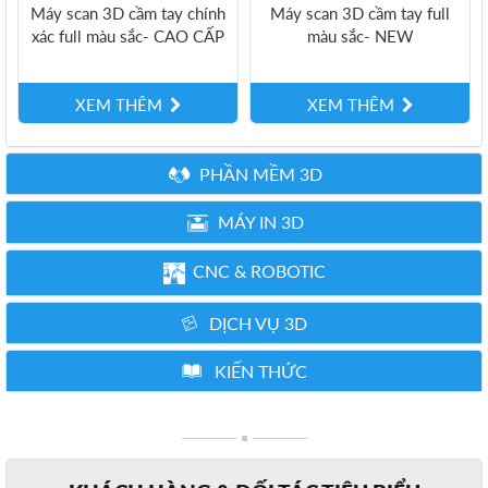
Máy scan 3D cầm tay chính
Máy scan 3D cầm tay full
xác full màu sắc- CAO CẤP
màu sắc- NEW
XEM THÊM
XEM THÊM
PHẦN MỀM 3D
MÁY IN 3D
CNC & ROBOTIC
DỊCH VỤ 3D
KIẾN THỨC