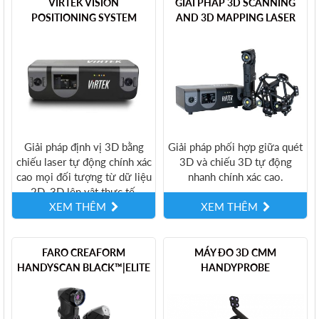
VIRTEK VISION
GIẢI PHÁP 3D SCANNING
POSITIONING SYSTEM
AND 3D MAPPING LASER
Giải pháp định vị 3D bằng
Giải pháp phối hợp giữa quét
chiếu laser tự động chính xác
3D và chiếu 3D tự động
cao mọi đối tượng từ dữ liệu
nhanh chính xác cao.
2D, 3D lên vật thực tế.
XEM THÊM
XEM THÊM
FARO CREAFORM
MÁY ĐO 3D CMM
HANDYSCAN BLACK™|ELITE
HANDYPROBE