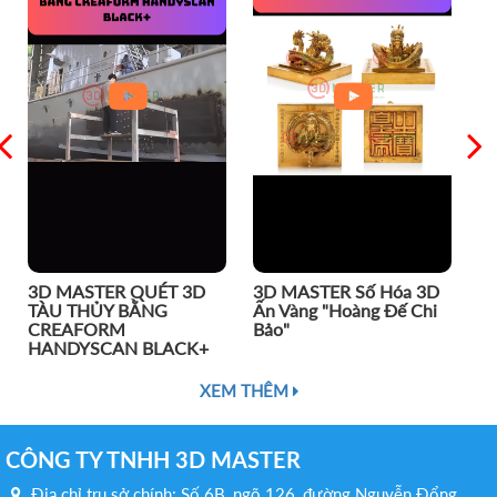
3D MASTER QUÉT 3D
3D MASTER Số Hóa 3D
Sc
TÀU THỦY BẰNG
Ấn Vàng "Hoàng Đế Chi
CREAFORM
Bảo"
HANDYSCAN BLACK+
XEM THÊM
CÔNG TY TNHH 3D MASTER
Địa chỉ trụ sở chính: Số 6B, ngõ 126, đường Nguyễn Đổng