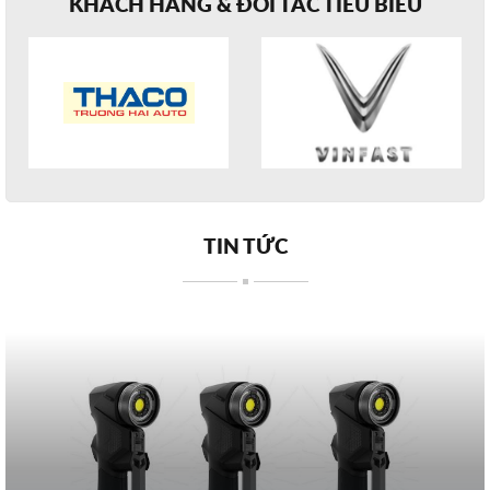
KHÁCH HÀNG & ĐỐI TÁC TIÊU BIỂU
TIN TỨC
Tại
Sao
Máy
Scan
3D
HandySCAN
BLACK+