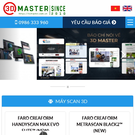
0986 333 960
YÊU CẦU BÁO GIÁ
Previous
Nex
MÁY SCAN 3D
FARO CREAFORM
FARO CREAFORM
HANDYSCAN MAX EVO
METRASCAN BLACK2™
ELITE™ (NEW)
(NEW)