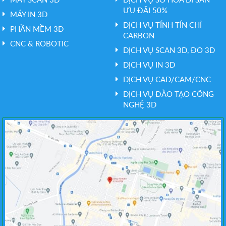
ƯU ĐÃI 50%
MÁY IN 3D
DỊCH VỤ TÍNH TÍN CHỈ
PHẦN MỀM 3D
CARBON
CNC & ROBOTIC
DỊCH VỤ SCAN 3D, ĐO 3D
DỊCH VỤ IN 3D
DỊCH VỤ CAD/CAM/CNC
DỊCH VỤ ĐÀO TẠO CÔNG
NGHỆ 3D