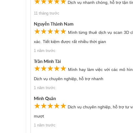
☆
★
☆
★
☆
★
☆
★
☆
★
Dịch vụ nhanh chóng, hỗ trợ tận tìn
11 tháng trước
Nguyễn Thành Nam
☆
★
☆
★
☆
★
☆
★
☆
★
Mình từng thuê dịch vụ scan 3D ch
xác. Tiết kiệm được rất nhiều thời gian
1 năm trước
Trần Minh Tài
☆
★
☆
★
☆
★
☆
★
☆
★
Mình hay làm việc với các mô hìn
Dịch vụ chuyên nghiệp, hỗ trợ nhanh
1 năm trước
Minh Quân
☆
★
☆
★
☆
★
☆
★
☆
★
Dịch vụ chuyên nghiệp, hỗ trợ tư vấ
mượt
1 năm trước