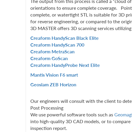
The output from this process is called a “cloud 
orientations to ensure complete coverage. Point 
complete, or watertight STL is suitable for 3D p
for reverse engineering, or compared to the origi
3D MASTER offers 3D scanning services utilizing 
Creaform HandyScan Black Elite
Creaform HandyScan 700
Creaform MetraScan
Creaform GoScan
Creaform HandyProbe Next Elite
Mantis Vision F6 smart
Geoslam ZEB Horizon
Our engineers will consult with the client to dete
Post Processing
We use powerful software tools such as
Geomagi
into high-quality 3D CAD models, or to compare t
inspection report.