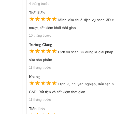
4 tháng trước
Thế Hiển
☆
★
☆
★
☆
★
☆
★
☆
★
Mình vừa thuê dịch vụ scan 3D cho
mượt, tiết kiệm khối thời gian
10 tháng trước
Trường Giang
☆
★
☆
★
☆
★
☆
★
☆
★
Dịch vụ scan 3D đúng là giải pháp
sửa sản phẩm
11 tháng trước
Khang
☆
★
☆
★
☆
★
☆
★
☆
★
Dịch vụ chuyên nghiệp, đến tận 
CAD. Rất tiện và tiết kiệm thời gian
11 tháng trước
Tiến Linh