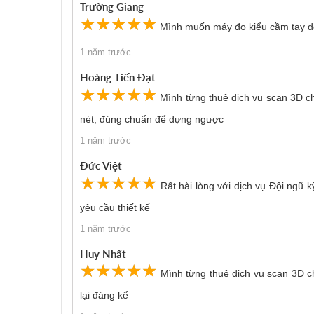
Trường Giang
☆
★
☆
★
☆
★
☆
★
☆
★
Mình muốn máy đo kiểu cầm tay d
1 năm trước
Hoàng Tiến Đạt
☆
★
☆
★
☆
★
☆
★
☆
★
Mình từng thuê dịch vụ scan 3D ch
nét, đúng chuẩn để dựng ngược
1 năm trước
Đức Việt
☆
★
☆
★
☆
★
☆
★
☆
★
Rất hài lòng với dịch vụ Đội ngũ 
yêu cầu thiết kế
1 năm trước
Huy Nhất
☆
★
☆
★
☆
★
☆
★
☆
★
Mình từng thuê dịch vụ scan 3D cho
lại đáng kể