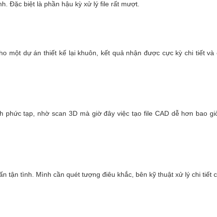
h. Đặc biệt là phần hậu kỳ xử lý file rất mượt.
o một dự án thiết kế lại khuôn, kết quả nhận được cực kỳ chi tiết và
h phức tạp, nhờ scan 3D mà giờ đây việc tạo file CAD dễ hơn bao gi
n tận tình. Mình cần quét tượng điêu khắc, bên kỹ thuật xử lý chi tiết 