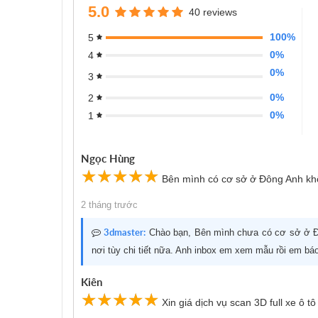
5.0
40 reviews
100%
5
0%
4
0%
3
0%
2
0%
1
Ngọc Hùng
☆
★
☆
★
☆
★
☆
★
☆
★
Bên mình có cơ sở ở Đông Anh khô
2 tháng trước
3dmaster:
Chào bạn, Bên mình chưa có cơ sở ở Đ
nơi tùy chi tiết nữa. Anh inbox em xem mẫu rồi em bá
Kiên
☆
★
☆
★
☆
★
☆
★
☆
★
Xin giá dịch vụ scan 3D full xe ô tô 