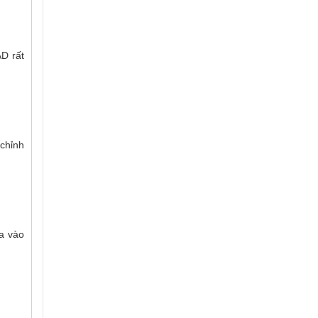
AD rất
 chỉnh
a vào