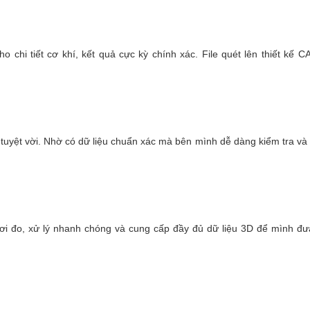
 chi tiết cơ khí, kết quả cực kỳ chính xác. File quét lên thiết kế C
 tuyệt vời. Nhờ có dữ liệu chuẩn xác mà bên mình dễ dàng kiểm tra và
nơi đo, xử lý nhanh chóng và cung cấp đầy đủ dữ liệu 3D để mình đư