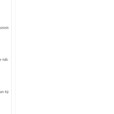
 chính
ờ hết.
cực kỳ