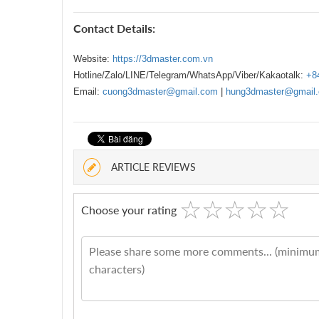
Contact Details:
Website:
https://3dmaster.com.vn
Hotline/Zalo/LINE/Telegram/WhatsApp/Viber/Kakaotalk:
+8
Email:
cuong3dmaster@gmail.com
|
hung3dmaster@gmail
ARTICLE REVIEWS
☆
★
☆
★
☆
★
☆
★
☆
★
Choose your rating