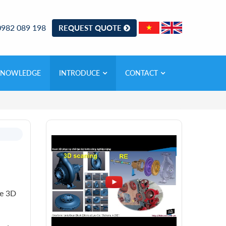
0982 089 198
REQUEST QUOTE
KNOWLEDGE
INTRODUCE
CONTACT
he 3D