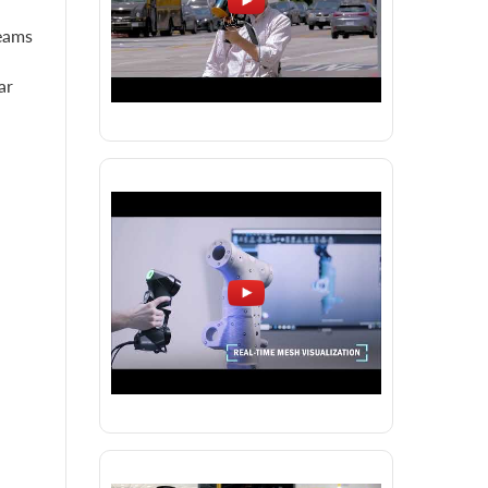
teams
ar