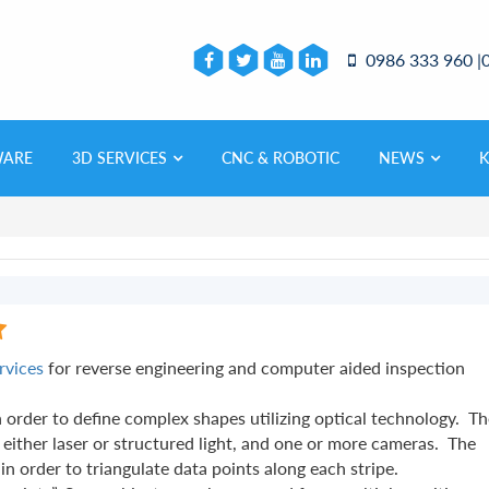
0986 333 960 |
WARE
3D SERVICES
CNC & ROBOTIC
NEWS
rvices
for reverse engineering and computer aided inspection
n order to define complex shapes utilizing optical technology. T
either laser or structured light, and one or more cameras. The
in order to triangulate data points along each stripe.