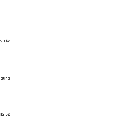
kỳ sắc
o đúng
iết kế