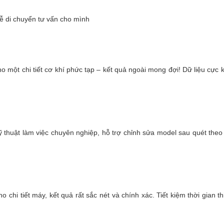
ễ di chuyển tư vấn cho mình
o một chi tiết cơ khí phức tạp – kết quả ngoài mong đợi! Dữ liệu cực 
kỹ thuật làm việc chuyên nghiệp, hỗ trợ chỉnh sửa model sau quét the
 chi tiết máy, kết quả rất sắc nét và chính xác. Tiết kiệm thời gian th