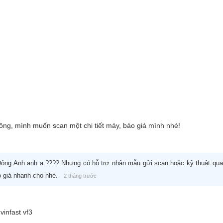
ng, mình muốn scan một chi tiết máy, báo giá mình nhé!
ông Anh anh ạ ???? Nhưng có hỗ trợ nhận mẫu gửi scan hoặc kỹ thuật qua
o giá nhanh cho nhé.
2 tháng trước
vinfast vf3