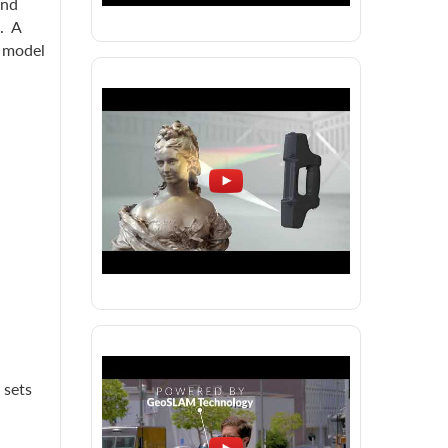
and
. A
d model
 sets