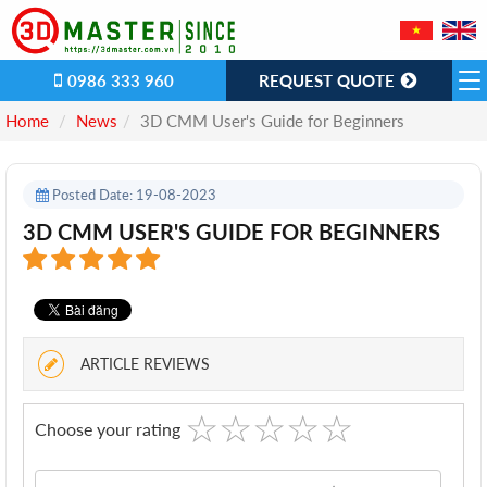
0986 333 960
REQUEST QUOTE
Home
News
3D CMM User's Guide for Beginners
Posted Date: 19-08-2023
3D CMM USER'S GUIDE FOR BEGINNERS
ARTICLE REVIEWS
☆
★
☆
★
☆
★
☆
★
☆
★
Choose your rating