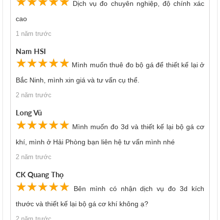
☆
★
☆
★
☆
★
☆
★
☆
★
Dịch vụ đo chuyên nghiệp, độ chính xác
cao
1 năm trước
Nam HSI
☆
★
☆
★
☆
★
☆
★
☆
★
Mình muốn thuê đo bộ gá để thiết kế lại ở
Bắc Ninh, mình xin giá và tư vấn cụ thể.
2 năm trước
Long Vũ
☆
★
☆
★
☆
★
☆
★
☆
★
Mình muốn đo 3d và thiết kế lại bộ gá cơ
khí, mình ở Hải Phòng bạn liên hệ tư vấn mình nhé
2 năm trước
CK Quang Thọ
☆
★
☆
★
☆
★
☆
★
☆
★
Bên mình có nhận dịch vụ đo 3d kích
thước và thiết kế lại bộ gá cơ khí không ạ?
2 năm trước