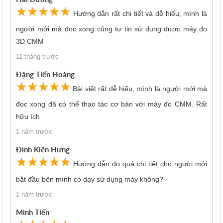
☆
★
☆
★
☆
★
☆
★
☆
★
Hướng dẫn rất chi tiết và dễ hiểu, mình là
người mới mà đọc xong cũng tự tin sử dụng được máy đo
3D CMM
11 tháng trước
Đặng Tiến Hoàng
☆
★
☆
★
☆
★
☆
★
☆
★
Bài viết rất dễ hiểu, mình là người mới mà
đọc xong đã có thể thao tác cơ bản với máy đo CMM. Rất
hữu ích
1 năm trước
Đinh Kiên Hưng
☆
★
☆
★
☆
★
☆
★
☆
★
Hướng dẫn đo quá chi tiết cho người mới
bắt đầu bên mình có dạy sử dụng máy không?
1 năm trước
Minh Tiến