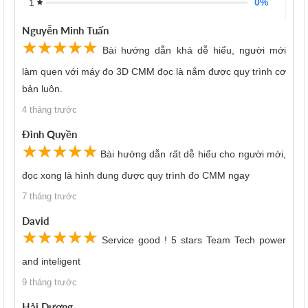
0%
1
Nguyễn Minh Tuấn
☆
★
☆
★
☆
★
☆
★
☆
★
Bài hướng dẫn khá dễ hiểu, người mới
làm quen với máy đo 3D CMM đọc là nắm được quy trình cơ
bản luôn.
4 tháng trước
Đình Quyền
☆
★
☆
★
☆
★
☆
★
☆
★
Bài hướng dẫn rất dễ hiểu cho người mới,
đọc xong là hình dung được quy trình đo CMM ngay
7 tháng trước
David
☆
★
☆
★
☆
★
☆
★
☆
★
Service good ! 5 stars Team Tech power
and inteligent
9 tháng trước
Hải Dương