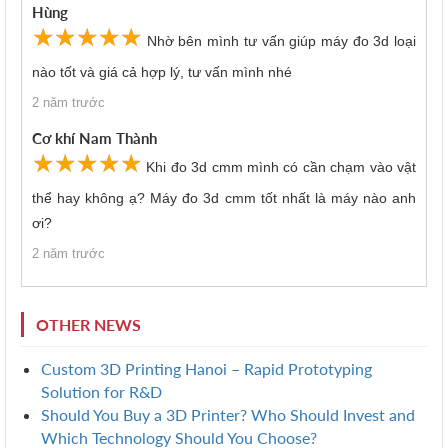
Hùng
☆
★
☆
★
☆
★
☆
★
☆
★
Nhờ bên mình tư vấn giúp máy đo 3d loại
nào tốt và giá cả hợp lý, tư vấn mình nhé
2 năm trước
Cơ khí Nam Thành
☆
★
☆
★
☆
★
☆
★
☆
★
Khi đo 3d cmm mình có cần chạm vào vật
thể hay không ạ? Máy đo 3d cmm tốt nhất là máy nào anh
ơi?
2 năm trước
OTHER NEWS
Custom 3D Printing Hanoi – Rapid Prototyping
Solution for R&D
Should You Buy a 3D Printer? Who Should Invest and
Which Technology Should You Choose?