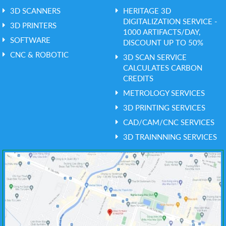
3D SCANNERS
HERITAGE 3D
DIGITALIZATION SERVICE -
3D PRINTERS
1000 ARTIFACTS/DAY,
SOFTWARE
DISCOUNT UP TO 50%
CNC & ROBOTIC
3D SCAN SERVICE
CALCULATES CARBON
CREDITS
METROLOGY SERVICES
3D PRINTING SERVICES
CAD/CAM/CNC SERVICES
3D TRAINNNING SERVICES