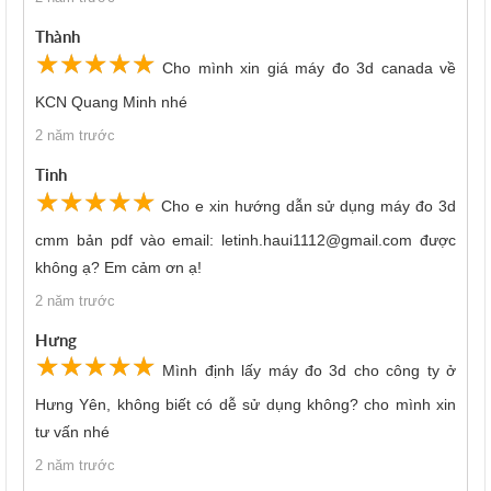
Thành
☆
★
☆
★
☆
★
☆
★
☆
★
Cho mình xin giá máy đo 3d canada về
KCN Quang Minh nhé
2 năm trước
Tinh
☆
★
☆
★
☆
★
☆
★
☆
★
Cho e xin hướng dẫn sử dụng máy đo 3d
cmm bản pdf vào email: letinh.haui1112@gmail.com được
không ạ? Em cảm ơn ạ!
2 năm trước
Hưng
☆
★
☆
★
☆
★
☆
★
☆
★
Mình định lấy máy đo 3d cho công ty ở
Hưng Yên, không biết có dễ sử dụng không? cho mình xin
tư vấn nhé
2 năm trước